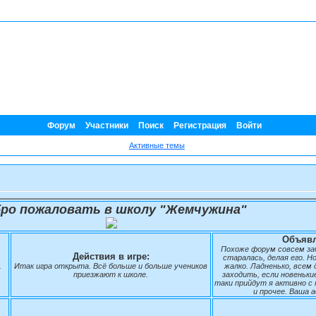
Форум
Участники
Поиск
Регистрация
Войти
Активные темы
ро пожаловать в школу "Жемчужина"
Объявл
Похоже форум совсем заб
Действия в игре:
старалась, делая его. Н
.
Итак игра открыта. Всё больше и больше учеников
жалко. Ладненько, всем 
приезжают к школе.
заходить, если новеньки
таки прийдут я активно с
и прочее. Ваша 