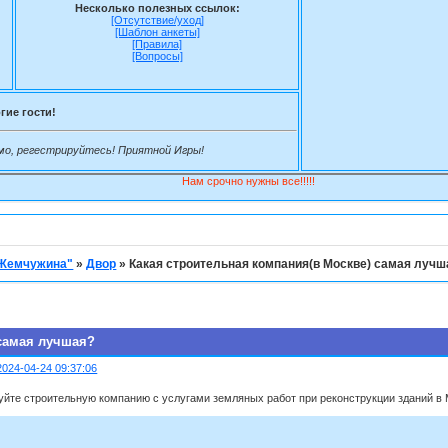
Несколько полезных ссылок:
[Отсутствие/уход]
[Шаблон анкеты]
[Правила]
[Вопросы]
гие гости!
мо, регестрируйтесь! Приятной Игры!
Нам срочно нужны все!!!!!
"Жемчужина"
»
Двор
»
Какая строительная компания(в Москве) самая лучш
 самая лучшая?
2024-04-24 09:37:06
йте строительную компанию с услугами земляных работ при реконструкции зданий в М