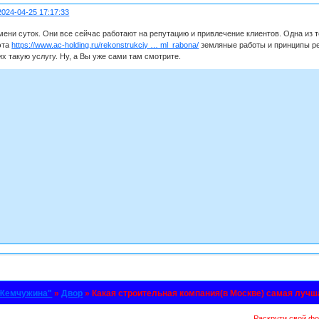
2024-04-25 17:17:33
мени суток. Они все сейчас работают на репутацию и привлечение клиентов. Одна из 
эта
https://www.ac-holding.ru/rekonstrukciy … ml_rabona/
земляные работы и принципы ре
их такую услугу. Ну, а Вы уже сами там смотрите.
"Жемчужина"
»
Двор
»
Какая строительная компания(в Москве) самая лучш
Раскрути свой фо