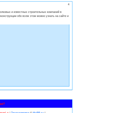
4
толковых и известных строительных компаний в
конструкции обо всем этом можно узнать на сайте и
ая?
»
рум!
|
Техподдержка
©
MyBB.su
|