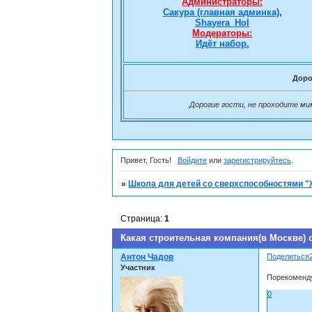
Администраторы:
Сакура (главная админка)
,
Shayera_Hol
Модераторы:
Идёт набор.
Доро
Дорогие гости, не проходите ми
Привет, Гость!
Войдите
или
зарегистрируйтесь
.
»
Школа для детей со сверхспособностями 
Страница:
1
Какая строительная компания(в Москве)
Антон Чадов
Поделиться
Участник
Порекоменду
0