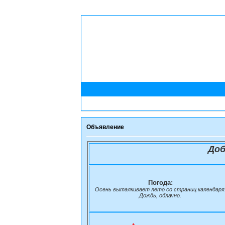
Объявление
Доб
Погода:
Осень выталкивает лето со страниц календаря
Дождь, облачно.