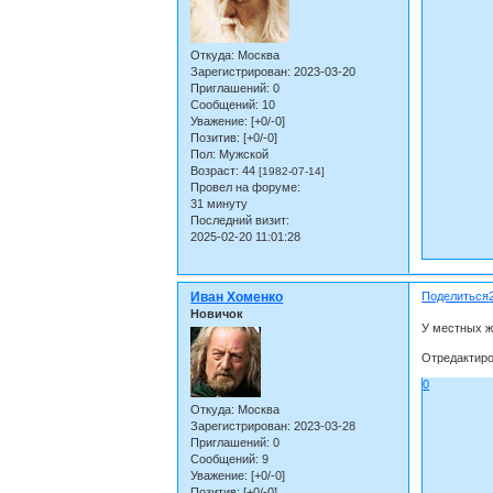
Откуда:
Москва
Зарегистрирован
: 2023-03-20
Приглашений:
0
Сообщений:
10
Уважение:
[+0/-0]
Позитив:
[+0/-0]
Пол:
Мужской
Возраст:
44
[1982-07-14]
Провел на форуме:
31 минуту
Последний визит:
2025-02-20 11:01:28
Иван Хоменко
Поделиться
Новичок
У местных ж
Отредактиро
0
Откуда:
Москва
Зарегистрирован
: 2023-03-28
Приглашений:
0
Сообщений:
9
Уважение:
[+0/-0]
Позитив:
[+0/-0]