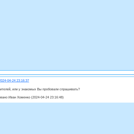
2024-04-24 23:16:37
ителей, или у знакомых Вы пробовали спрашивать?
вано Иван Хоменко (2024-04-24 23:16:48)