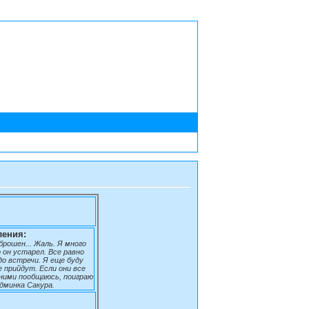
ения:
рошен... Жаль. Я много
о он устарел. Все равно
до встречи. Я еще буду
е прийдут. Если они все
 ними пообщаюсь, поиграю
админка Сакура.